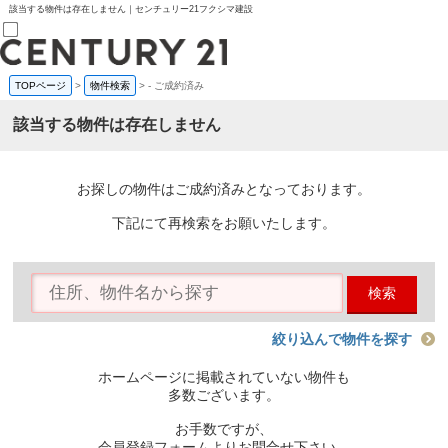
該当する物件は存在しません｜センチュリー21フクシマ建設
TOPページ
>
物件検索
>
-
ご成約済み
売買部
0120-800-844
該当する物件は存在しません
賃貸部
03-6912-3505
購入
会員メニュー
お探しの物件はご成約済みとなっております。
新規会員登録
ログイン
下記にて再検索をお願いたします。
お気に入り物件一覧
物件閲覧履歴
物件を探す
検索
購入TOP
条件から探す
学区から探す
絞り込んで物件を探す
町名から探す
マップで探す
ホームページに掲載されていない物件も
住宅ローン控除シミュレータ
多数ございます。
新築戸建て
中古戸建て
お手数ですが、
マンション
会員登録フォームよりお問合せ下さい。