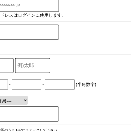
アドレスはログインに使用します。
-
-
(半角数字)
確認のうえ下記にチェックして下さい。