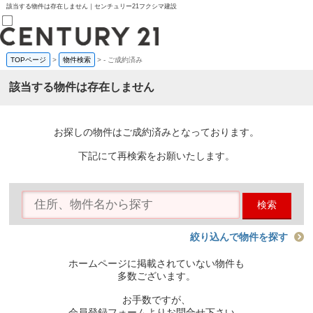
該当する物件は存在しません｜センチュリー21フクシマ建設
TOPページ
>
物件検索
>
-
ご成約済み
売買部
0120-800-844
該当する物件は存在しません
賃貸部
03-6912-3505
購入
会員メニュー
お探しの物件はご成約済みとなっております。
新規会員登録
ログイン
下記にて再検索をお願いたします。
お気に入り物件一覧
物件閲覧履歴
物件を探す
検索
購入TOP
条件から探す
学区から探す
絞り込んで物件を探す
町名から探す
マップで探す
ホームページに掲載されていない物件も
住宅ローン控除シミュレータ
多数ございます。
新築戸建て
中古戸建て
お手数ですが、
マンション
会員登録フォームよりお問合せ下さい。