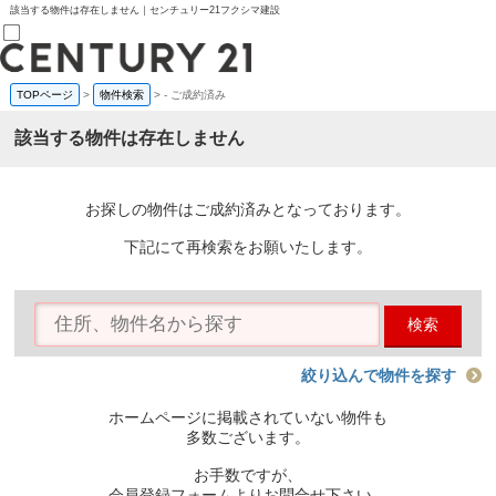
該当する物件は存在しません｜センチュリー21フクシマ建設
TOPページ
>
物件検索
>
-
ご成約済み
売買部
0120-800-844
該当する物件は存在しません
賃貸部
03-6912-3505
購入
会員メニュー
お探しの物件はご成約済みとなっております。
新規会員登録
ログイン
下記にて再検索をお願いたします。
お気に入り物件一覧
物件閲覧履歴
物件を探す
検索
購入TOP
条件から探す
学区から探す
絞り込んで物件を探す
町名から探す
マップで探す
ホームページに掲載されていない物件も
住宅ローン控除シミュレータ
多数ございます。
新築戸建て
中古戸建て
お手数ですが、
マンション
会員登録フォームよりお問合せ下さい。