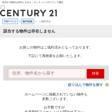
該当する物件は存在しません｜センチュリー21フクシマ建設
TOPページ
>
物件検索
>
-
ご成約済み
売買部
0120-800-844
該当する物件は存在しません
賃貸部
03-6912-3505
購入
会員メニュー
お探しの物件はご成約済みとなっております。
新規会員登録
ログイン
下記にて再検索をお願いたします。
お気に入り物件一覧
物件閲覧履歴
物件を探す
検索
購入TOP
条件から探す
学区から探す
絞り込んで物件を探す
町名から探す
マップで探す
ホームページに掲載されていない物件も
住宅ローン控除シミュレータ
多数ございます。
新築戸建て
中古戸建て
お手数ですが、
マンション
会員登録フォームよりお問合せ下さい。