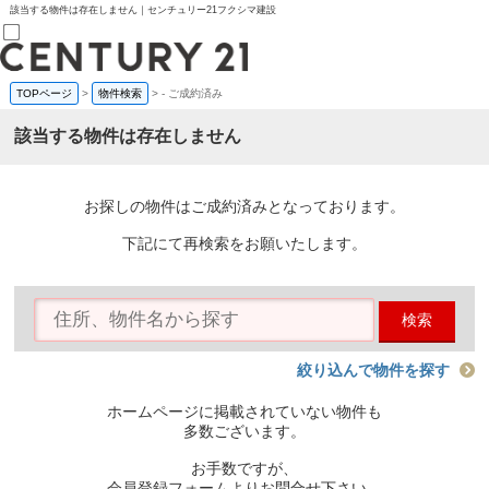
該当する物件は存在しません｜センチュリー21フクシマ建設
TOPページ
>
物件検索
>
-
ご成約済み
売買部
0120-800-844
該当する物件は存在しません
賃貸部
03-6912-3505
購入
会員メニュー
お探しの物件はご成約済みとなっております。
新規会員登録
ログイン
下記にて再検索をお願いたします。
お気に入り物件一覧
物件閲覧履歴
物件を探す
検索
購入TOP
条件から探す
学区から探す
絞り込んで物件を探す
町名から探す
マップで探す
ホームページに掲載されていない物件も
住宅ローン控除シミュレータ
多数ございます。
新築戸建て
中古戸建て
お手数ですが、
マンション
会員登録フォームよりお問合せ下さい。