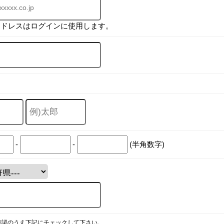
アドレスはログインに使用します。
-
-
(半角数字)
確認のうえ下記にチェックして下さい。