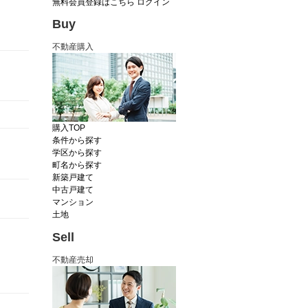
無料会員登録はこちら
ログイン
Buy
不動産購入
購入TOP
条件から探す
学区から探す
町名から探す
新築戸建て
中古戸建て
マンション
土地
Sell
不動産売却