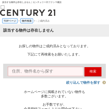
該当する物件は存在しません｜センチュリー21フクシマ建設
TOPページ
>
物件検索
>
-
ご成約済み
売買部
0120-800-844
該当する物件は存在しません
賃貸部
03-6912-3505
購入
会員メニュー
お探しの物件はご成約済みとなっております。
新規会員登録
ログイン
下記にて再検索をお願いたします。
お気に入り物件一覧
物件閲覧履歴
物件を探す
検索
購入TOP
条件から探す
学区から探す
絞り込んで物件を探す
町名から探す
マップで探す
ホームページに掲載されていない物件も
住宅ローン控除シミュレータ
多数ございます。
新築戸建て
中古戸建て
お手数ですが、
マンション
会員登録フォームよりお問合せ下さい。