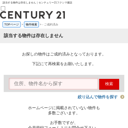
該当する物件は存在しません｜センチュリー21フクシマ建設
TOPページ
>
物件検索
>
-
ご成約済み
売買部
0120-800-844
該当する物件は存在しません
賃貸部
03-6912-3505
購入
会員メニュー
お探しの物件はご成約済みとなっております。
新規会員登録
ログイン
下記にて再検索をお願いたします。
お気に入り物件一覧
物件閲覧履歴
物件を探す
検索
購入TOP
条件から探す
学区から探す
絞り込んで物件を探す
町名から探す
マップで探す
ホームページに掲載されていない物件も
住宅ローン控除シミュレータ
多数ございます。
新築戸建て
中古戸建て
お手数ですが、
マンション
会員登録フォームよりお問合せ下さい。