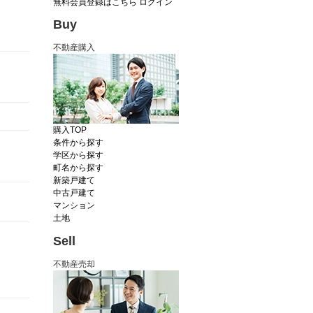
無料会員登録はこちら
ログイン
Buy
不動産購入
購入TOP
条件から探す
学区から探す
町名から探す
新築戸建て
中古戸建て
マンション
土地
Sell
不動産売却