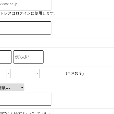
アドレスはログインに使用します。
-
-
(半角数字)
確認のうえ下記にチェックして下さい。