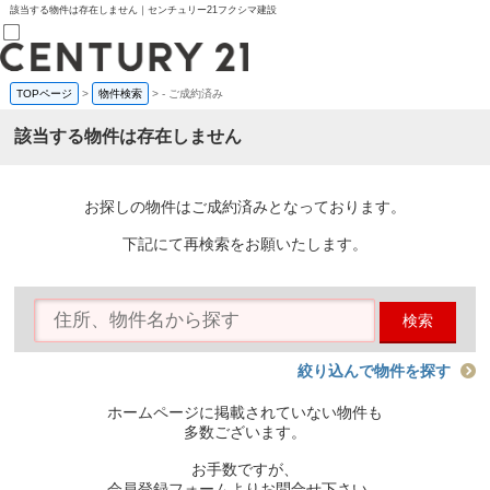
該当する物件は存在しません｜センチュリー21フクシマ建設
TOPページ
>
物件検索
>
-
ご成約済み
売買部
0120-800-844
該当する物件は存在しません
賃貸部
03-6912-3505
購入
会員メニュー
お探しの物件はご成約済みとなっております。
新規会員登録
ログイン
下記にて再検索をお願いたします。
お気に入り物件一覧
物件閲覧履歴
物件を探す
検索
購入TOP
条件から探す
学区から探す
絞り込んで物件を探す
町名から探す
マップで探す
ホームページに掲載されていない物件も
住宅ローン控除シミュレータ
多数ございます。
新築戸建て
中古戸建て
お手数ですが、
マンション
会員登録フォームよりお問合せ下さい。