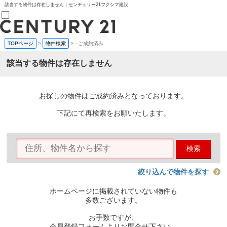
該当する物件は存在しません｜センチュリー21フクシマ建設
TOPページ
>
物件検索
>
-
ご成約済み
売買部
0120-800-844
該当する物件は存在しません
賃貸部
03-6912-3505
購入
会員メニュー
お探しの物件はご成約済みとなっております。
新規会員登録
ログイン
下記にて再検索をお願いたします。
お気に入り物件一覧
物件閲覧履歴
物件を探す
検索
購入TOP
条件から探す
学区から探す
絞り込んで物件を探す
町名から探す
マップで探す
ホームページに掲載されていない物件も
住宅ローン控除シミュレータ
多数ございます。
新築戸建て
中古戸建て
お手数ですが、
マンション
会員登録フォームよりお問合せ下さい。