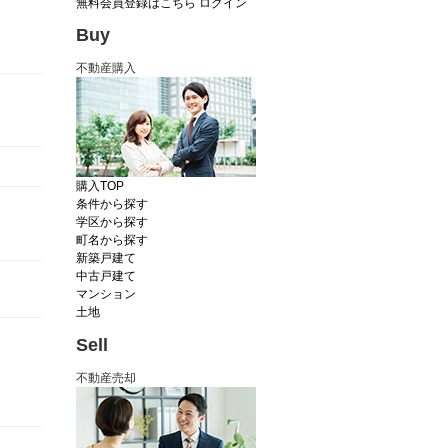
無料会員登録はこちら
ログイン
Buy
不動産購入
購入TOP
条件から探す
学区から探す
町名から探す
新築戸建て
中古戸建て
マンション
土地
Sell
不動産売却