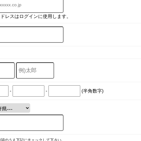
アドレスはログインに使用します。
-
-
(半角数字)
確認のうえ下記にチェックして下さい。