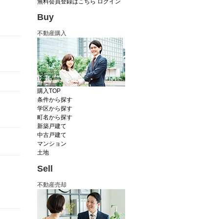
無料会員登録はこちら
ログイン
Buy
不動産購入
購入TOP
条件から探す
学区から探す
町名から探す
新築戸建て
中古戸建て
マンション
土地
Sell
不動産売却