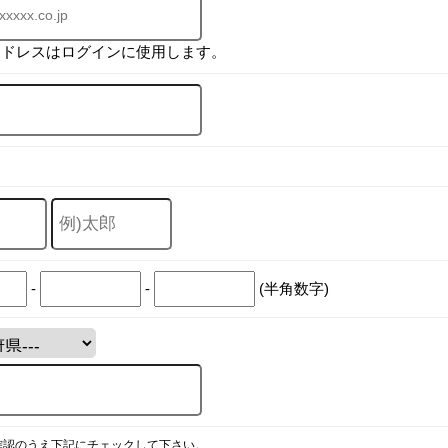
アドレスはログインに使用します。
-
-
(半角数字)
確認のうえ下記にチェックして下さい。