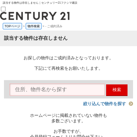
該当する物件は存在しません｜センチュリー21フクシマ建設
TOPページ
>
物件検索
>
-
ご成約済み
売買部
0120-800-844
該当する物件は存在しません
賃貸部
03-6912-3505
購入
会員メニュー
お探しの物件はご成約済みとなっております。
新規会員登録
ログイン
下記にて再検索をお願いたします。
お気に入り物件一覧
物件閲覧履歴
物件を探す
検索
購入TOP
条件から探す
学区から探す
絞り込んで物件を探す
町名から探す
マップで探す
ホームページに掲載されていない物件も
住宅ローン控除シミュレータ
多数ございます。
新築戸建て
中古戸建て
お手数ですが、
マンション
会員登録フォームよりお問合せ下さい。