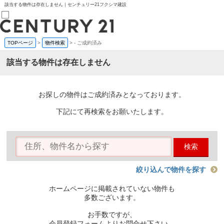
該当する物件は存在しません｜センチュリー21フクシマ建設
TOPページ
>
物件検索
>
-
ご成約済み
売買部
0120-800-844
該当する物件は存在しません
賃貸部
03-6912-3505
購入
会員メニュー
お探しの物件はご成約済みとなっております。
新規会員登録
ログイン
下記にて再検索をお願いたします。
お気に入り物件一覧
物件閲覧履歴
物件を探す
検索
購入TOP
条件から探す
学区から探す
絞り込んで物件を探す
町名から探す
マップで探す
ホームページに掲載されていない物件も
住宅ローン控除シミュレータ
多数ございます。
新築戸建て
中古戸建て
お手数ですが、
マンション
会員登録フォームよりお問合せ下さい。