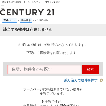
該当する物件は存在しません｜センチュリー21フクシマ建設
TOPページ
>
物件検索
>
-
ご成約済み
売買部
0120-800-844
該当する物件は存在しません
賃貸部
03-6912-3505
購入
会員メニュー
お探しの物件はご成約済みとなっております。
新規会員登録
ログイン
下記にて再検索をお願いたします。
お気に入り物件一覧
物件閲覧履歴
物件を探す
検索
購入TOP
条件から探す
学区から探す
絞り込んで物件を探す
町名から探す
マップで探す
ホームページに掲載されていない物件も
住宅ローン控除シミュレータ
多数ございます。
新築戸建て
中古戸建て
お手数ですが、
マンション
会員登録フォームよりお問合せ下さい。