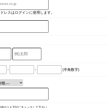
アドレスはログインに使用します。
-
-
(半角数字)
確認のうえ下記にチェックして下さい。