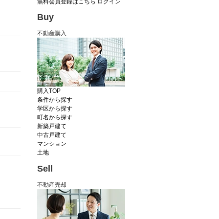
無料会員登録はこちら
ログイン
Buy
不動産購入
購入TOP
条件から探す
学区から探す
町名から探す
新築戸建て
中古戸建て
マンション
土地
Sell
不動産売却