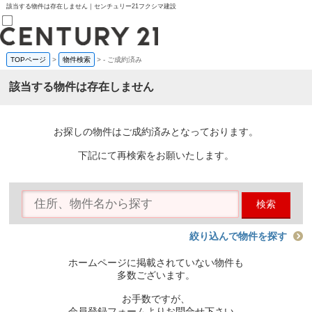
該当する物件は存在しません｜センチュリー21フクシマ建設
TOPページ
>
物件検索
>
-
ご成約済み
売買部
0120-800-844
該当する物件は存在しません
賃貸部
03-6912-3505
購入
会員メニュー
お探しの物件はご成約済みとなっております。
新規会員登録
ログイン
下記にて再検索をお願いたします。
お気に入り物件一覧
物件閲覧履歴
物件を探す
検索
購入TOP
条件から探す
学区から探す
絞り込んで物件を探す
町名から探す
マップで探す
ホームページに掲載されていない物件も
住宅ローン控除シミュレータ
多数ございます。
新築戸建て
中古戸建て
お手数ですが、
マンション
会員登録フォームよりお問合せ下さい。