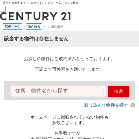
該当する物件は存在しません｜センチュリー21フクシマ建設
TOPページ
>
物件検索
>
-
ご成約済み
売買部
0120-800-844
該当する物件は存在しません
賃貸部
03-6912-3505
購入
会員メニュー
お探しの物件はご成約済みとなっております。
新規会員登録
ログイン
下記にて再検索をお願いたします。
お気に入り物件一覧
物件閲覧履歴
物件を探す
検索
購入TOP
条件から探す
学区から探す
絞り込んで物件を探す
町名から探す
マップで探す
ホームページに掲載されていない物件も
住宅ローン控除シミュレータ
多数ございます。
新築戸建て
中古戸建て
お手数ですが、
マンション
会員登録フォームよりお問合せ下さい。