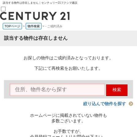
該当する物件は存在しません｜センチュリー21フクシマ建設
TOPページ
>
物件検索
>
-
ご成約済み
売買部
0120-800-844
該当する物件は存在しません
賃貸部
03-6912-3505
購入
会員メニュー
お探しの物件はご成約済みとなっております。
新規会員登録
ログイン
下記にて再検索をお願いたします。
お気に入り物件一覧
物件閲覧履歴
物件を探す
検索
購入TOP
条件から探す
学区から探す
絞り込んで物件を探す
町名から探す
マップで探す
ホームページに掲載されていない物件も
住宅ローン控除シミュレータ
多数ございます。
新築戸建て
中古戸建て
お手数ですが、
マンション
会員登録フォームよりお問合せ下さい。