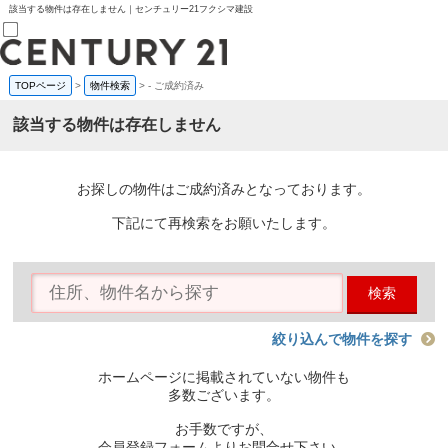
該当する物件は存在しません｜センチュリー21フクシマ建設
TOPページ
>
物件検索
>
-
ご成約済み
売買部
0120-800-844
該当する物件は存在しません
賃貸部
03-6912-3505
購入
会員メニュー
お探しの物件はご成約済みとなっております。
新規会員登録
ログイン
下記にて再検索をお願いたします。
お気に入り物件一覧
物件閲覧履歴
物件を探す
検索
購入TOP
条件から探す
学区から探す
絞り込んで物件を探す
町名から探す
マップで探す
ホームページに掲載されていない物件も
住宅ローン控除シミュレータ
多数ございます。
新築戸建て
中古戸建て
お手数ですが、
マンション
会員登録フォームよりお問合せ下さい。