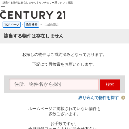
該当する物件は存在しません｜センチュリー21フクシマ建設
TOPページ
>
物件検索
>
-
ご成約済み
売買部
0120-800-844
該当する物件は存在しません
賃貸部
03-6912-3505
購入
会員メニュー
お探しの物件はご成約済みとなっております。
新規会員登録
ログイン
下記にて再検索をお願いたします。
お気に入り物件一覧
物件閲覧履歴
物件を探す
検索
購入TOP
条件から探す
学区から探す
絞り込んで物件を探す
町名から探す
マップで探す
ホームページに掲載されていない物件も
住宅ローン控除シミュレータ
多数ございます。
新築戸建て
中古戸建て
お手数ですが、
マンション
会員登録フォームよりお問合せ下さい。