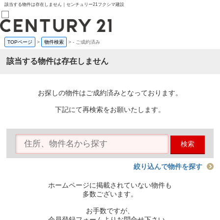
該当する物件は存在しません｜センチュリー21フクシマ建設
TOPページ
>
物件検索
>
-
ご成約済み
売買部
0120-800-844
該当する物件は存在しません
賃貸部
03-6912-3505
購入
会員メニュー
お探しの物件はご成約済みとなっております。
新規会員登録
ログイン
下記にて再検索をお願いたします。
お気に入り物件一覧
物件閲覧履歴
物件を探す
検索
購入TOP
条件から探す
学区から探す
絞り込んで物件を探す
町名から探す
マップで探す
ホームページに掲載されていない物件も
住宅ローン控除シミュレータ
多数ございます。
新築戸建て
中古戸建て
お手数ですが、
マンション
会員登録フォームよりお問合せ下さい。