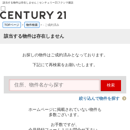
該当する物件は存在しません｜センチュリー21フクシマ建設
TOPページ
>
物件検索
>
-
ご成約済み
売買部
0120-800-844
該当する物件は存在しません
賃貸部
03-6912-3505
購入
会員メニュー
お探しの物件はご成約済みとなっております。
新規会員登録
ログイン
下記にて再検索をお願いたします。
お気に入り物件一覧
物件閲覧履歴
物件を探す
検索
購入TOP
条件から探す
学区から探す
絞り込んで物件を探す
町名から探す
マップで探す
ホームページに掲載されていない物件も
住宅ローン控除シミュレータ
多数ございます。
新築戸建て
中古戸建て
お手数ですが、
マンション
会員登録フォームよりお問合せ下さい。