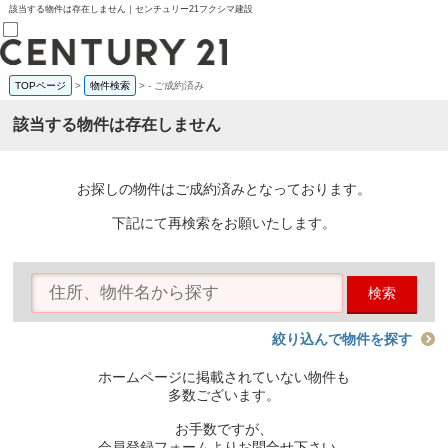
該当する物件は存在しません｜センチュリー21フクシマ建設
TOPページ
>
物件検索
>
-
ご成約済み
売買部
0120-800-844
該当する物件は存在しません
賃貸部
03-6912-3505
購入
会員メニュー
お探しの物件はご成約済みとなっております。
新規会員登録
ログイン
下記にて再検索をお願いたします。
お気に入り物件一覧
物件閲覧履歴
物件を探す
検索
購入TOP
条件から探す
学区から探す
絞り込んで物件を探す
町名から探す
マップで探す
ホームページに掲載されていない物件も
住宅ローン控除シミュレータ
多数ございます。
新築戸建て
中古戸建て
お手数ですが、
マンション
会員登録フォームよりお問合せ下さい。