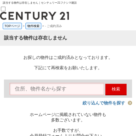
該当する物件は存在しません｜センチュリー21フクシマ建設
TOPページ
>
物件検索
>
-
ご成約済み
売買部
0120-800-844
該当する物件は存在しません
賃貸部
03-6912-3505
購入
会員メニュー
お探しの物件はご成約済みとなっております。
新規会員登録
ログイン
下記にて再検索をお願いたします。
お気に入り物件一覧
物件閲覧履歴
物件を探す
検索
購入TOP
条件から探す
学区から探す
絞り込んで物件を探す
町名から探す
マップで探す
ホームページに掲載されていない物件も
住宅ローン控除シミュレータ
多数ございます。
新築戸建て
中古戸建て
お手数ですが、
マンション
会員登録フォームよりお問合せ下さい。