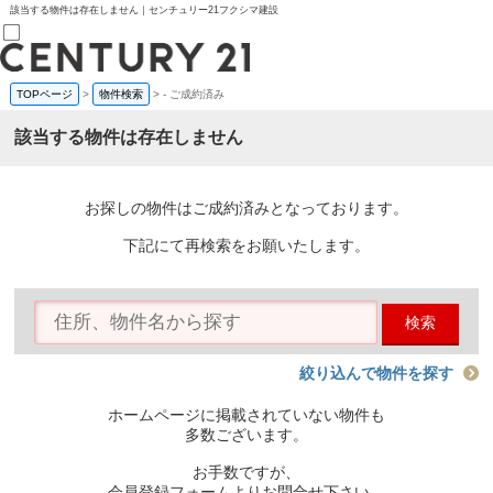
該当する物件は存在しません｜センチュリー21フクシマ建設
TOPページ
>
物件検索
>
-
ご成約済み
売買部
0120-800-844
該当する物件は存在しません
賃貸部
03-6912-3505
購入
会員メニュー
お探しの物件はご成約済みとなっております。
新規会員登録
ログイン
下記にて再検索をお願いたします。
お気に入り物件一覧
物件閲覧履歴
物件を探す
検索
購入TOP
条件から探す
学区から探す
絞り込んで物件を探す
町名から探す
マップで探す
ホームページに掲載されていない物件も
住宅ローン控除シミュレータ
多数ございます。
新築戸建て
中古戸建て
お手数ですが、
マンション
会員登録フォームよりお問合せ下さい。