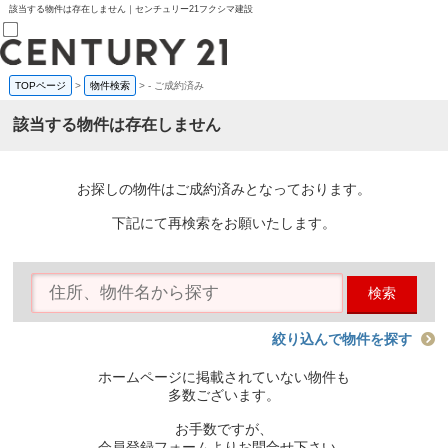
該当する物件は存在しません｜センチュリー21フクシマ建設
TOPページ
>
物件検索
>
-
ご成約済み
売買部
0120-800-844
該当する物件は存在しません
賃貸部
03-6912-3505
購入
会員メニュー
お探しの物件はご成約済みとなっております。
新規会員登録
ログイン
下記にて再検索をお願いたします。
お気に入り物件一覧
物件閲覧履歴
物件を探す
検索
購入TOP
条件から探す
学区から探す
絞り込んで物件を探す
町名から探す
マップで探す
ホームページに掲載されていない物件も
住宅ローン控除シミュレータ
多数ございます。
新築戸建て
中古戸建て
お手数ですが、
マンション
会員登録フォームよりお問合せ下さい。