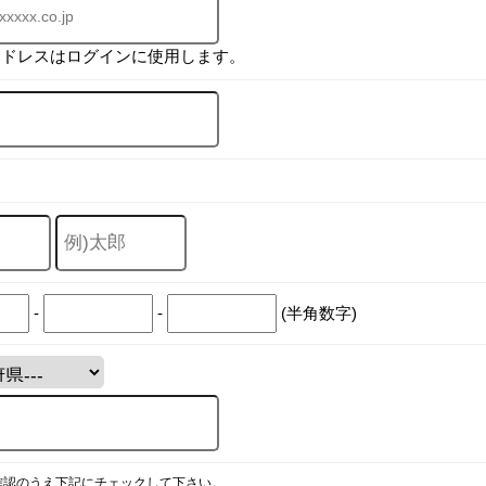
アドレスはログインに使用します。
-
-
(半角数字)
確認のうえ下記にチェックして下さい。