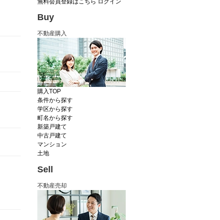
無料会員登録はこちら
ログイン
Buy
不動産購入
購入TOP
条件から探す
学区から探す
町名から探す
新築戸建て
中古戸建て
マンション
土地
Sell
不動産売却