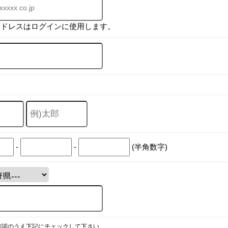
アドレスはログインに使用します。
-
-
(半角数字)
確認のうえ下記にチェックして下さい。