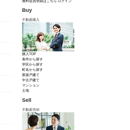
無料会員登録はこちら
ログイン
Buy
不動産購入
購入TOP
条件から探す
学区から探す
町名から探す
新築戸建て
中古戸建て
マンション
土地
Sell
不動産売却