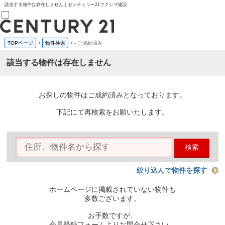
該当する物件は存在しません｜センチュリー21フクシマ建設
TOPページ
>
物件検索
>
-
ご成約済み
売買部
0120-800-844
該当する物件は存在しません
賃貸部
03-6912-3505
購入
会員メニュー
お探しの物件はご成約済みとなっております。
新規会員登録
ログイン
下記にて再検索をお願いたします。
お気に入り物件一覧
物件閲覧履歴
物件を探す
検索
購入TOP
条件から探す
学区から探す
絞り込んで物件を探す
町名から探す
マップで探す
ホームページに掲載されていない物件も
住宅ローン控除シミュレータ
多数ございます。
新築戸建て
中古戸建て
お手数ですが、
マンション
会員登録フォームよりお問合せ下さい。