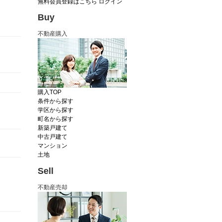
無料会員登録はこちら
ログイン
Buy
不動産購入
購入TOP
条件から探す
学区から探す
町名から探す
新築戸建て
中古戸建て
マンション
土地
Sell
不動産売却