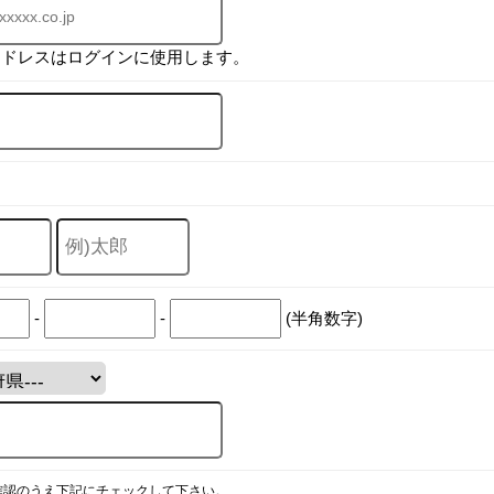
アドレスはログインに使用します。
-
-
(半角数字)
確認のうえ下記にチェックして下さい。