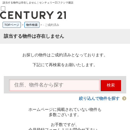
該当する物件は存在しません｜センチュリー21フクシマ建設
TOPページ
>
物件検索
>
-
ご成約済み
売買部
0120-800-844
該当する物件は存在しません
賃貸部
03-6912-3505
購入
会員メニュー
お探しの物件はご成約済みとなっております。
新規会員登録
ログイン
下記にて再検索をお願いたします。
お気に入り物件一覧
物件閲覧履歴
物件を探す
検索
購入TOP
条件から探す
学区から探す
絞り込んで物件を探す
町名から探す
マップで探す
ホームページに掲載されていない物件も
住宅ローン控除シミュレータ
多数ございます。
新築戸建て
中古戸建て
お手数ですが、
マンション
会員登録フォームよりお問合せ下さい。