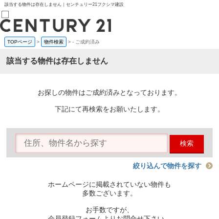
該当する物件は存在しません｜センチュリー21フクシマ建設
TOPページ
>
物件検索
>
-
ご成約済み
売買部
0120-800-844
該当する物件は存在しません
賃貸部
03-6912-3505
購入
会員メニュー
お探しの物件はご成約済みとなっております。
新規会員登録
ログイン
下記にて再検索をお願いたします。
お気に入り物件一覧
物件閲覧履歴
物件を探す
検索
購入TOP
条件から探す
学区から探す
絞り込んで物件を探す
町名から探す
マップで探す
ホームページに掲載されていない物件も
住宅ローン控除シミュレータ
多数ございます。
新築戸建て
中古戸建て
お手数ですが、
マンション
会員登録フォームよりお問合せ下さい。