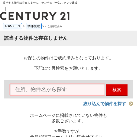
該当する物件は存在しません｜センチュリー21フクシマ建設
TOPページ
>
物件検索
>
-
ご成約済み
売買部
0120-800-844
該当する物件は存在しません
賃貸部
03-6912-3505
購入
会員メニュー
お探しの物件はご成約済みとなっております。
新規会員登録
ログイン
下記にて再検索をお願いたします。
お気に入り物件一覧
物件閲覧履歴
物件を探す
検索
購入TOP
条件から探す
学区から探す
絞り込んで物件を探す
町名から探す
マップで探す
ホームページに掲載されていない物件も
住宅ローン控除シミュレータ
多数ございます。
新築戸建て
中古戸建て
お手数ですが、
マンション
会員登録フォームよりお問合せ下さい。