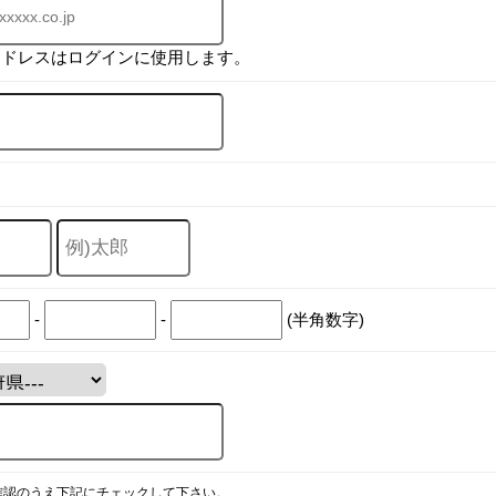
アドレスはログインに使用します。
-
-
(半角数字)
確認のうえ下記にチェックして下さい。