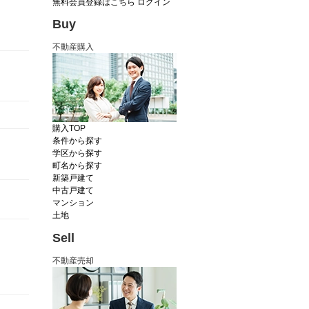
無料会員登録はこちら
ログイン
Buy
不動産購入
購入TOP
条件から探す
学区から探す
町名から探す
新築戸建て
中古戸建て
マンション
土地
Sell
不動産売却