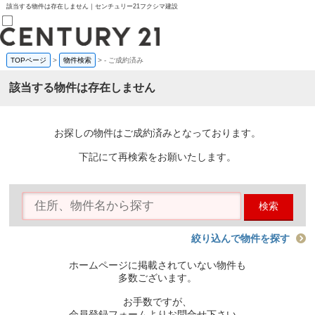
該当する物件は存在しません｜センチュリー21フクシマ建設
TOPページ
>
物件検索
>
-
ご成約済み
売買部
0120-800-844
該当する物件は存在しません
賃貸部
03-6912-3505
購入
会員メニュー
お探しの物件はご成約済みとなっております。
新規会員登録
ログイン
下記にて再検索をお願いたします。
お気に入り物件一覧
物件閲覧履歴
物件を探す
検索
購入TOP
条件から探す
学区から探す
絞り込んで物件を探す
町名から探す
マップで探す
ホームページに掲載されていない物件も
住宅ローン控除シミュレータ
多数ございます。
新築戸建て
中古戸建て
お手数ですが、
マンション
会員登録フォームよりお問合せ下さい。