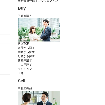
無料会員登録はこちら
ログイン
Buy
不動産購入
購入TOP
条件から探す
学区から探す
町名から探す
新築戸建て
中古戸建て
マンション
土地
Sell
不動産売却