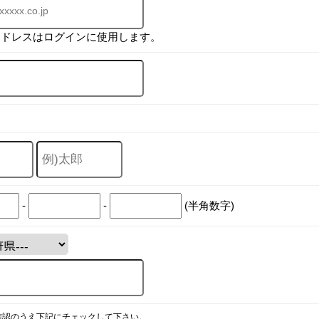
アドレスはログインに使用します。
-
-
(半角数字)
確認のうえ下記にチェックして下さい。