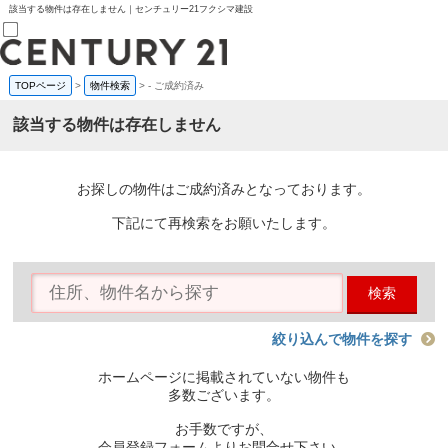
該当する物件は存在しません｜センチュリー21フクシマ建設
TOPページ
>
物件検索
>
-
ご成約済み
売買部
0120-800-844
該当する物件は存在しません
賃貸部
03-6912-3505
購入
会員メニュー
お探しの物件はご成約済みとなっております。
新規会員登録
ログイン
下記にて再検索をお願いたします。
お気に入り物件一覧
物件閲覧履歴
物件を探す
検索
購入TOP
条件から探す
学区から探す
絞り込んで物件を探す
町名から探す
マップで探す
ホームページに掲載されていない物件も
住宅ローン控除シミュレータ
多数ございます。
新築戸建て
中古戸建て
お手数ですが、
マンション
会員登録フォームよりお問合せ下さい。