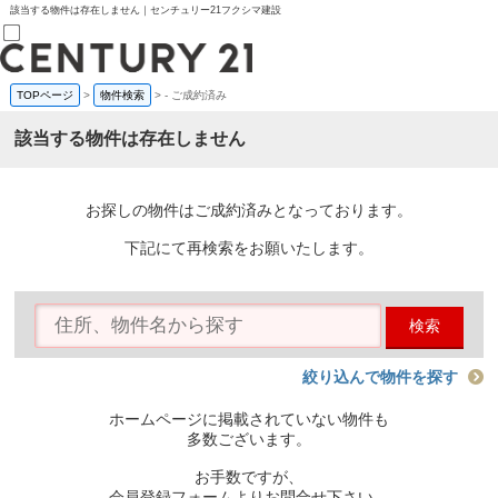
該当する物件は存在しません｜センチュリー21フクシマ建設
TOPページ
>
物件検索
>
-
ご成約済み
売買部
0120-800-844
該当する物件は存在しません
賃貸部
03-6912-3505
購入
会員メニュー
お探しの物件はご成約済みとなっております。
新規会員登録
ログイン
下記にて再検索をお願いたします。
お気に入り物件一覧
物件閲覧履歴
物件を探す
検索
購入TOP
条件から探す
学区から探す
絞り込んで物件を探す
町名から探す
マップで探す
ホームページに掲載されていない物件も
住宅ローン控除シミュレータ
多数ございます。
新築戸建て
中古戸建て
お手数ですが、
マンション
会員登録フォームよりお問合せ下さい。