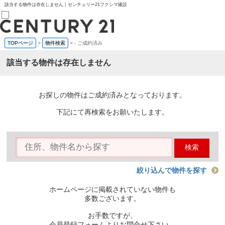
該当する物件は存在しません｜センチュリー21フクシマ建設
TOPページ
>
物件検索
>
-
ご成約済み
売買部
0120-800-844
該当する物件は存在しません
賃貸部
03-6912-3505
購入
会員メニュー
お探しの物件はご成約済みとなっております。
新規会員登録
ログイン
下記にて再検索をお願いたします。
お気に入り物件一覧
物件閲覧履歴
物件を探す
検索
購入TOP
条件から探す
学区から探す
絞り込んで物件を探す
町名から探す
マップで探す
ホームページに掲載されていない物件も
住宅ローン控除シミュレータ
多数ございます。
新築戸建て
中古戸建て
お手数ですが、
マンション
会員登録フォームよりお問合せ下さい。