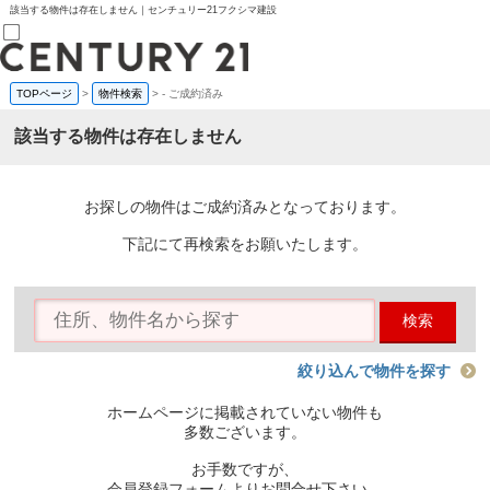
該当する物件は存在しません｜センチュリー21フクシマ建設
TOPページ
>
物件検索
>
-
ご成約済み
売買部
0120-800-844
該当する物件は存在しません
賃貸部
03-6912-3505
購入
会員メニュー
お探しの物件はご成約済みとなっております。
新規会員登録
ログイン
下記にて再検索をお願いたします。
お気に入り物件一覧
物件閲覧履歴
物件を探す
検索
購入TOP
条件から探す
学区から探す
絞り込んで物件を探す
町名から探す
マップで探す
ホームページに掲載されていない物件も
住宅ローン控除シミュレータ
多数ございます。
新築戸建て
中古戸建て
お手数ですが、
マンション
会員登録フォームよりお問合せ下さい。