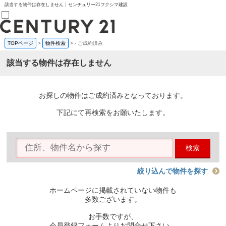
該当する物件は存在しません｜センチュリー21フクシマ建設
TOPページ
>
物件検索
>
-
ご成約済み
売買部
0120-800-844
該当する物件は存在しません
賃貸部
03-6912-3505
購入
会員メニュー
お探しの物件はご成約済みとなっております。
新規会員登録
ログイン
下記にて再検索をお願いたします。
お気に入り物件一覧
物件閲覧履歴
物件を探す
検索
購入TOP
条件から探す
学区から探す
絞り込んで物件を探す
町名から探す
マップで探す
ホームページに掲載されていない物件も
住宅ローン控除シミュレータ
多数ございます。
新築戸建て
中古戸建て
お手数ですが、
マンション
会員登録フォームよりお問合せ下さい。