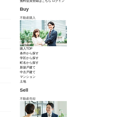
無料会員登録はこちら
ログイン
Buy
不動産購入
購入TOP
条件から探す
学区から探す
町名から探す
新築戸建て
中古戸建て
マンション
土地
Sell
不動産売却