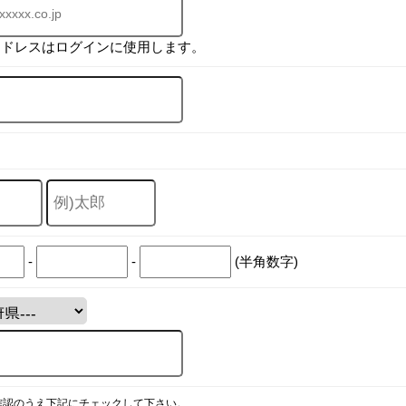
アドレスはログインに使用します。
-
-
(半角数字)
確認のうえ下記にチェックして下さい。