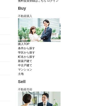
無料会員登録はこちら
ログイン
Buy
不動産購入
購入TOP
条件から探す
学区から探す
町名から探す
新築戸建て
中古戸建て
マンション
土地
Sell
不動産売却