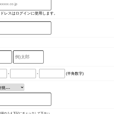
アドレスはログインに使用します。
-
-
(半角数字)
確認のうえ下記にチェックして下さい。