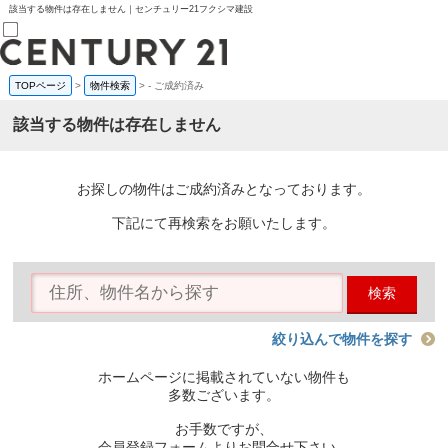
該当する物件は存在しません｜センチュリー21フクシマ建設
TOPページ
>
物件検索
>
-
ご成約済み
売買部
0120-800-844
該当する物件は存在しません
賃貸部
03-6912-3505
購入
会員メニュー
お探しの物件はご成約済みとなっております。
新規会員登録
ログイン
下記にて再検索をお願いたします。
お気に入り物件一覧
物件閲覧履歴
物件を探す
検索
購入TOP
条件から探す
学区から探す
絞り込んで物件を探す
町名から探す
マップで探す
ホームページに掲載されていない物件も
住宅ローン控除シミュレータ
多数ございます。
新築戸建て
中古戸建て
お手数ですが、
マンション
会員登録フォームよりお問合せ下さい。