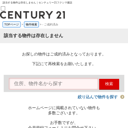
該当する物件は存在しません｜センチュリー21フクシマ建設
TOPページ
>
物件検索
>
-
ご成約済み
売買部
0120-800-844
該当する物件は存在しません
賃貸部
03-6912-3505
購入
会員メニュー
お探しの物件はご成約済みとなっております。
新規会員登録
ログイン
下記にて再検索をお願いたします。
お気に入り物件一覧
物件閲覧履歴
物件を探す
検索
購入TOP
条件から探す
学区から探す
絞り込んで物件を探す
町名から探す
マップで探す
ホームページに掲載されていない物件も
住宅ローン控除シミュレータ
多数ございます。
新築戸建て
中古戸建て
お手数ですが、
マンション
会員登録フォームよりお問合せ下さい。