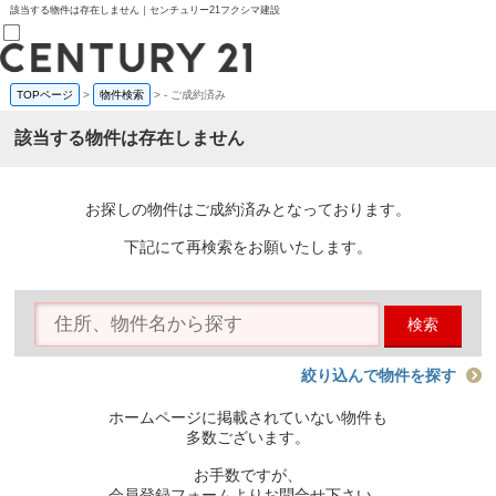
該当する物件は存在しません｜センチュリー21フクシマ建設
TOPページ
>
物件検索
>
-
ご成約済み
売買部
0120-800-844
該当する物件は存在しません
賃貸部
03-6912-3505
購入
会員メニュー
お探しの物件はご成約済みとなっております。
新規会員登録
ログイン
下記にて再検索をお願いたします。
お気に入り物件一覧
物件閲覧履歴
物件を探す
検索
購入TOP
条件から探す
学区から探す
絞り込んで物件を探す
町名から探す
マップで探す
ホームページに掲載されていない物件も
住宅ローン控除シミュレータ
多数ございます。
新築戸建て
中古戸建て
お手数ですが、
マンション
会員登録フォームよりお問合せ下さい。