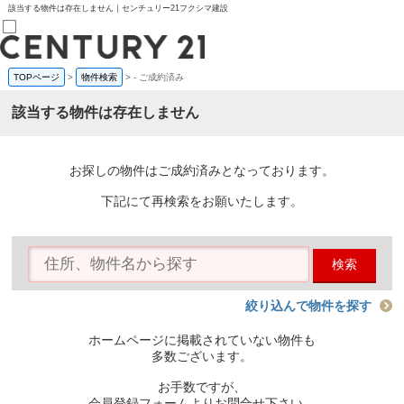
該当する物件は存在しません｜センチュリー21フクシマ建設
TOPページ
>
物件検索
>
-
ご成約済み
売買部
0120-800-844
該当する物件は存在しません
賃貸部
03-6912-3505
購入
会員メニュー
お探しの物件はご成約済みとなっております。
新規会員登録
ログイン
下記にて再検索をお願いたします。
お気に入り物件一覧
物件閲覧履歴
物件を探す
検索
購入TOP
条件から探す
学区から探す
絞り込んで物件を探す
町名から探す
マップで探す
ホームページに掲載されていない物件も
住宅ローン控除シミュレータ
多数ございます。
新築戸建て
中古戸建て
お手数ですが、
マンション
会員登録フォームよりお問合せ下さい。